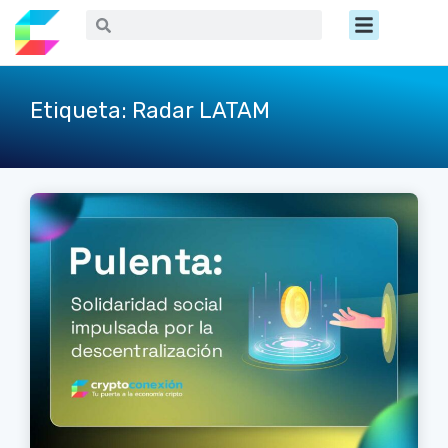
Ir
Menú
Buscar
Buscar
al
contenido
Etiqueta: Radar LATAM