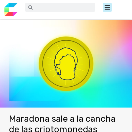
Ir
Menú
Buscar
Buscar
al
contenido
Maradona sale a la cancha
de las criptomonedas