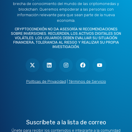
brecha de conocimiento del mundo de las criptomonedas y
blockchain. Queremos empoderar a las personas con
información relevante para que sean parte de la nueva
economía.
CRYPTOCONEXIÓN NO DA ASESORÍA NI RECOMENDACIONES
SOBRE INVERSIONES. RECUERDEN, LOS ACTIVOS DIGITALES SON
VOLÁTILES. LOS USUARIOS DEBEN EVALUAR SU SITUACIÓN
FINANCIERA, TOLERANCIA AL RIESGO Y REALIZAR SU PROPIA
INVESTIGACIÓN.
X
L
I
F
Y
-
i
n
a
o
t
n
s
c
u
w
k
t
e
t
i
e
a
b
u
t
d
g
o
b
Políticas de Privacidad
|
Términos de Servicio
t
i
r
o
e
e
n
a
k
r
m
Suscríbete a la lista de correo
Únete para recibir los contenidos e integrarte a la comunidad