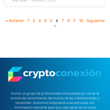
Ana López
octubre 27, 2023
« Anterior
1
2
3
4
5
6
7
8
9
10
Siguiente
»
Somos un grupo de profesionales entusiastas por cerrar la
brecha de conocimiento del mundo de las criptomonedas y
blockchain. Queremos empoderar a las personas con
información relevante para que sean parte de la nueva