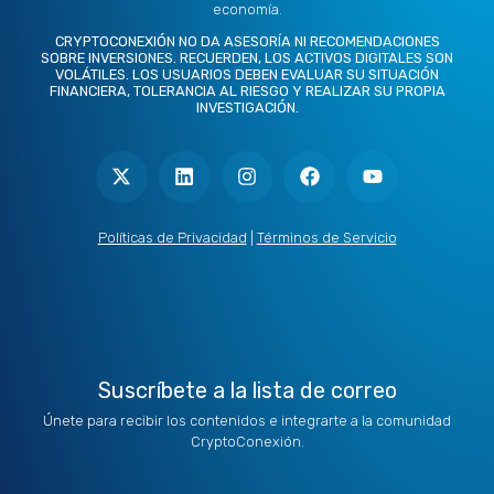
economía.
CRYPTOCONEXIÓN NO DA ASESORÍA NI RECOMENDACIONES
SOBRE INVERSIONES. RECUERDEN, LOS ACTIVOS DIGITALES SON
VOLÁTILES. LOS USUARIOS DEBEN EVALUAR SU SITUACIÓN
FINANCIERA, TOLERANCIA AL RIESGO Y REALIZAR SU PROPIA
INVESTIGACIÓN.
X
L
I
F
Y
-
i
n
a
o
t
n
s
c
u
w
k
t
e
t
i
e
a
b
u
t
d
g
o
b
Políticas de Privacidad
|
Términos de Servicio
t
i
r
o
e
e
n
a
k
r
m
Suscríbete a la lista de correo
Únete para recibir los contenidos e integrarte a la comunidad
CryptoConexión.