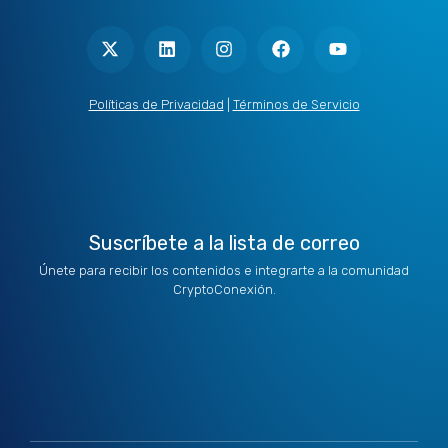
X
L
I
F
Y
-
i
n
a
o
t
n
s
c
u
w
k
t
e
t
i
e
a
b
u
t
d
g
o
b
Políticas de Privacidad
|
Términos de Servicio
t
i
r
o
e
e
n
a
k
r
m
Suscríbete a la lista de correo
Únete para recibir los contenidos e integrarte a la comunidad
CryptoConexión.