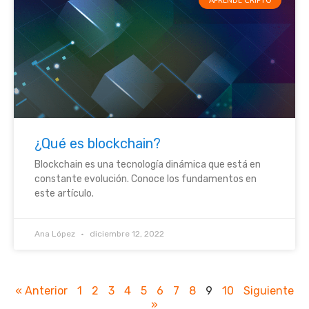
¿Qué es blockchain?
Blockchain es una tecnología dinámica que está en
constante evolución. Conoce los fundamentos en
este artículo.
Ana López
diciembre 12, 2022
« Anterior
1
2
3
4
5
6
7
8
9
10
Siguiente
»