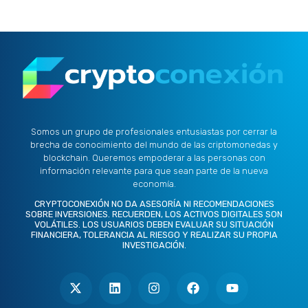
Somos un grupo de profesionales entusiastas por cerrar la
brecha de conocimiento del mundo de las criptomonedas y
blockchain. Queremos empoderar a las personas con
información relevante para que sean parte de la nueva
economía.
CRYPTOCONEXIÓN NO DA ASESORÍA NI RECOMENDACIONES
SOBRE INVERSIONES. RECUERDEN, LOS ACTIVOS DIGITALES SON
VOLÁTILES. LOS USUARIOS DEBEN EVALUAR SU SITUACIÓN
FINANCIERA, TOLERANCIA AL RIESGO Y REALIZAR SU PROPIA
INVESTIGACIÓN.
X
L
I
F
Y
-
i
n
a
o
t
n
s
c
u
w
k
t
e
t