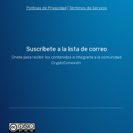
i
e
a
b
u
t
d
g
o
b
Políticas de Privacidad
|
Términos de Servicio
t
i
r
o
e
e
n
a
k
r
m
Suscríbete a la lista de correo
Únete para recibir los contenidos e integrarte a la comunidad
CryptoConexión.