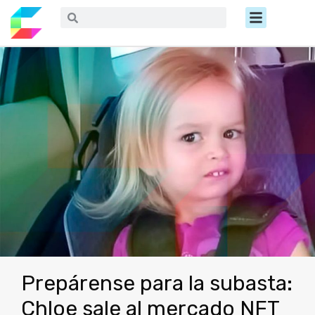
Ir
Menú
Buscar
Buscar
al
contenido
Prepárense para la subasta:
Chloe sale al mercado NFT