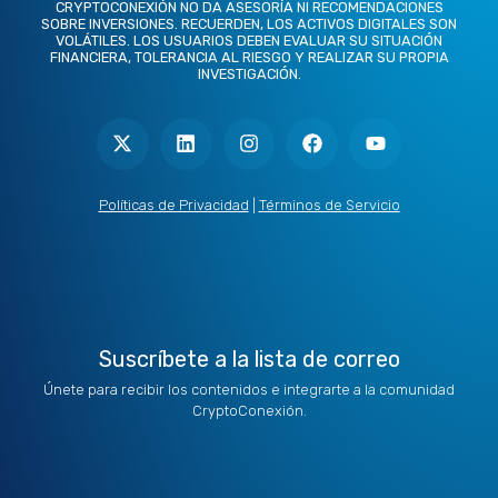
CRYPTOCONEXIÓN NO DA ASESORÍA NI RECOMENDACIONES
SOBRE INVERSIONES. RECUERDEN, LOS ACTIVOS DIGITALES SON
VOLÁTILES. LOS USUARIOS DEBEN EVALUAR SU SITUACIÓN
FINANCIERA, TOLERANCIA AL RIESGO Y REALIZAR SU PROPIA
INVESTIGACIÓN.
X
L
I
F
Y
-
i
n
a
o
t
n
s
c
u
w
k
t
e
t
i
e
a
b
u
t
d
g
o
b
Políticas de Privacidad
|
Términos de Servicio
t
i
r
o
e
e
n
a
k
r
m
Suscríbete a la lista de correo
Únete para recibir los contenidos e integrarte a la comunidad
CryptoConexión.