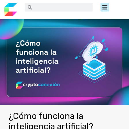
Ir
Menú
Buscar
Buscar
al
contenido
¿Cómo funciona la
inteligencia artificial?