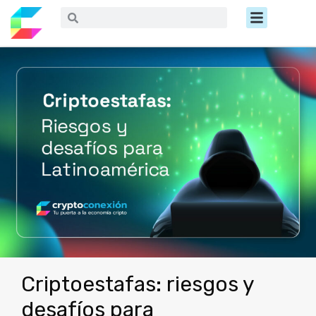
Ir
Menú
Buscar
Buscar
al
contenido
Criptoestafas: riesgos y
desafíos para