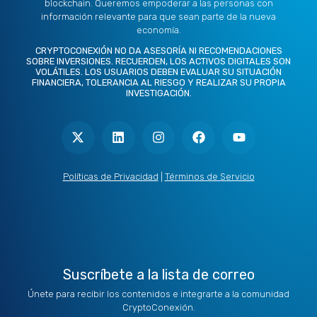
blockchain. Queremos empoderar a las personas con
información relevante para que sean parte de la nueva
economía.
CRYPTOCONEXIÓN NO DA ASESORÍA NI RECOMENDACIONES
SOBRE INVERSIONES. RECUERDEN, LOS ACTIVOS DIGITALES SON
VOLÁTILES. LOS USUARIOS DEBEN EVALUAR SU SITUACIÓN
FINANCIERA, TOLERANCIA AL RIESGO Y REALIZAR SU PROPIA
INVESTIGACIÓN.
X
L
I
F
Y
-
i
n
a
o
t
n
s
c
u
w
k
t
e
t
i
e
a
b
u
t
d
g
o
b
Políticas de Privacidad
|
Términos de Servicio
t
i
r
o
e
e
n
a
k
r
m
Suscríbete a la lista de correo
Únete para recibir los contenidos e integrarte a la comunidad
CryptoConexión.