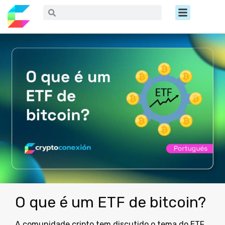
Ir
Menú
Buscar
Buscar
al
contenido
O que é um ETF de bitcoin?
A comunidade cripto tem discutido o tema do ETF