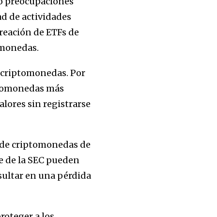
do preocupaciones
dad de actividades
 creación de ETFs de
omonedas.
e criptomonedas. Por
iptomonedas más
lores sin registrarse
s de criptomonedas de
te de la SEC pueden
esultar en una pérdida
proteger a los