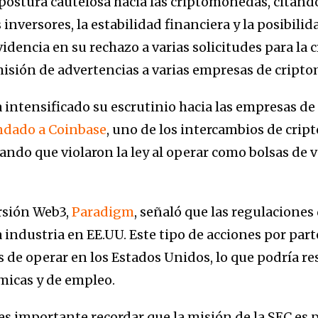
postura cautelosa hacia las criptomonedas, citan
 inversores, la estabilidad financiera y la posibili
evidencia en su rechazo a varias solicitudes para la
emisión de advertencias a varias empresas de cript
 intensificado su escrutinio hacia las empresas d
ndado a Coinbase
, uno de los intercambios de cr
ndo que violaron la ley al operar como bolsas de va
rsión Web3,
Paradigm
, señaló que las regulacione
a industria en EE.UU. Este tipo de acciones por par
s de operar en los Estados Unidos, lo que podría r
icas y de empleo.
, es importante recordar que la misión de la SEC es 