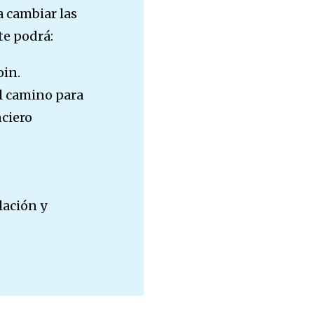
a cambiar las
te podrá:
oin.
el camino para
ciero
lación y