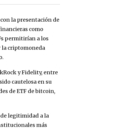
 con la presentación de
financieras como
s permitirían a los
r la criptomoneda
o.
kRock y Fidelity, entre
sido cautelosa en su
des de ETF de bitcoin,
de legitimidad a la
nstitucionales más