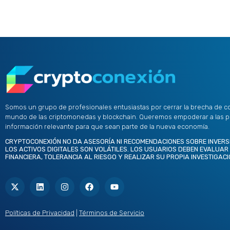
Somos un grupo de profesionales entusiastas por cerrar la brecha de c
mundo de las criptomonedas y blockchain. Queremos empoderar a las 
información relevante para que sean parte de la nueva economía.
CRYPTOCONEXIÓN NO DA ASESORÍA NI RECOMENDACIONES SOBRE INVERS
LOS ACTIVOS DIGITALES SON VOLÁTILES. LOS USUARIOS DEBEN EVALUAR
FINANCIERA, TOLERANCIA AL RIESGO Y REALIZAR SU PROPIA INVESTIGACI
X
L
I
F
Y
-
i
n
a
o
t
n
s
c
u
w
k
t
e
t
i
e
a
b
u
t
d
g
o
b
Políticas de Privacidad
|
Términos de Servicio
t
i
r
o
e
e
n
a
k