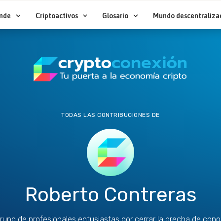
nde
Criptoactivos
Glosario
Mundo descentraliza
TODAS LAS CONTRIBUCIONES DE
Roberto Contreras
upo de profesionales entusiastas por cerrar la brecha de cono