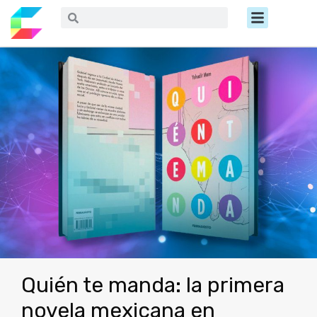
Ir
Menú
Buscar
Buscar
al
contenido
Quién te manda: la primera
novela mexicana en