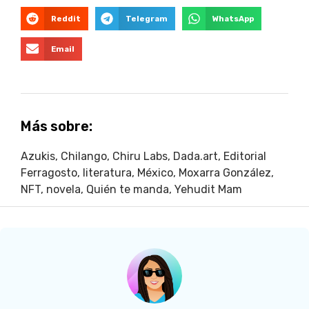
Reddit
Telegram
WhatsApp
Email
Más sobre:
Azukis
,
Chilango
,
Chiru Labs
,
Dada.art
,
Editorial
Ferragosto
,
literatura
,
México
,
Moxarra González
,
NFT
,
novela
,
Quién te manda
,
Yehudit Mam