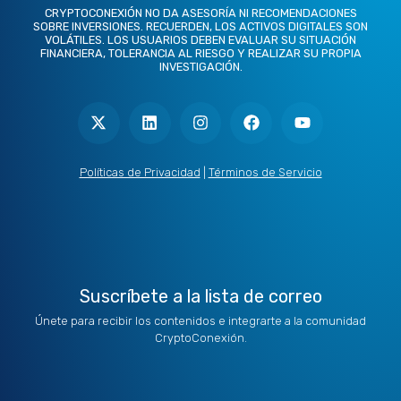
CRYPTOCONEXIÓN NO DA ASESORÍA NI RECOMENDACIONES
SOBRE INVERSIONES. RECUERDEN, LOS ACTIVOS DIGITALES SON
VOLÁTILES. LOS USUARIOS DEBEN EVALUAR SU SITUACIÓN
FINANCIERA, TOLERANCIA AL RIESGO Y REALIZAR SU PROPIA
INVESTIGACIÓN.
X
L
I
F
Y
-
i
n
a
o
t
n
s
c
u
w
k
t
e
t
i
e
a
b
u
t
d
g
o
b
Políticas de Privacidad
|
Términos de Servicio
t
i
r
o
e
e
n
a
k
r
m
Suscríbete a la lista de correo
Únete para recibir los contenidos e integrarte a la comunidad
CryptoConexión.