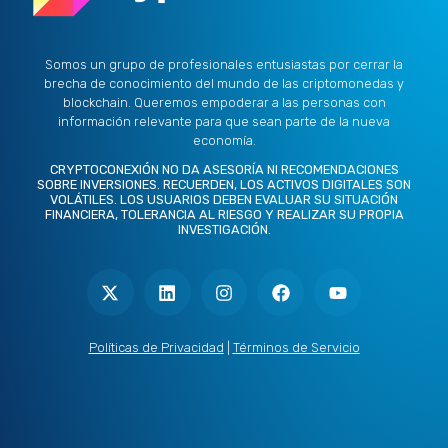
Somos un grupo de profesionales entusiastas por cerrar la
brecha de conocimiento del mundo de las criptomonedas y
blockchain. Queremos empoderar a las personas con
información relevante para que sean parte de la nueva
economía.
CRYPTOCONEXIÓN NO DA ASESORÍA NI RECOMENDACIONES
SOBRE INVERSIONES. RECUERDEN, LOS ACTIVOS DIGITALES SON
VOLÁTILES. LOS USUARIOS DEBEN EVALUAR SU SITUACIÓN
FINANCIERA, TOLERANCIA AL RIESGO Y REALIZAR SU PROPIA
INVESTIGACIÓN.
X
L
I
F
Y
-
i
n
a
o
t
n
s
c
u
w
k
t
e
t
i
e
a
b
u
t
d
g
o
b
Políticas de Privacidad
|
Términos de Servicio
t
i
r
o
e
e
n
a
k
r
m