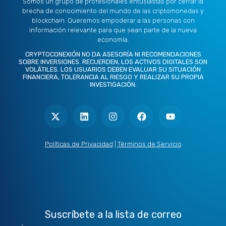
Somos un grupo de profesionales entusiastas por cerrar la
brecha de conocimiento del mundo de las criptomonedas y
blockchain. Queremos empoderar a las personas con
información relevante para que sean parte de la nueva
economía.
CRYPTOCONEXIÓN NO DA ASESORÍA NI RECOMENDACIONES
SOBRE INVERSIONES. RECUERDEN, LOS ACTIVOS DIGITALES SON
VOLÁTILES. LOS USUARIOS DEBEN EVALUAR SU SITUACIÓN
FINANCIERA, TOLERANCIA AL RIESGO Y REALIZAR SU PROPIA
INVESTIGACIÓN.
X
L
I
F
Y
-
i
n
a
o
t
n
s
c
u
w
k
t
e
t
i
e
a
b
u
t
d
g
o
b
Políticas de Privacidad
|
Términos de Servicio
t
i
r
o
e
e
n
a
k
r
m
Suscríbete a la lista de correo