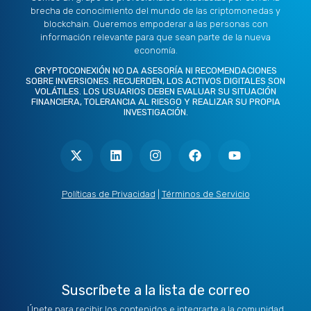
brecha de conocimiento del mundo de las criptomonedas y
blockchain. Queremos empoderar a las personas con
información relevante para que sean parte de la nueva
economía.
CRYPTOCONEXIÓN NO DA ASESORÍA NI RECOMENDACIONES
SOBRE INVERSIONES. RECUERDEN, LOS ACTIVOS DIGITALES SON
VOLÁTILES. LOS USUARIOS DEBEN EVALUAR SU SITUACIÓN
FINANCIERA, TOLERANCIA AL RIESGO Y REALIZAR SU PROPIA
INVESTIGACIÓN.
X
L
I
F
Y
-
i
n
a
o
t
n
s
c
u
w
k
t
e
t
i
e
a
b
u
t
d
g
o
b
Políticas de Privacidad
|
Términos de Servicio
t
i
r
o
e
e
n
a
k
r
m
Suscríbete a la lista de correo
Únete para recibir los contenidos e integrarte a la comunidad