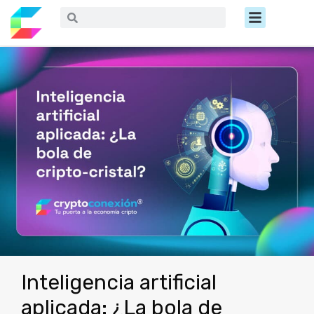
Ir
Menú
Buscar
Buscar
al
contenido
Inteligencia artificial
aplicada: ¿La bola de