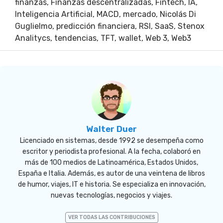
finanzas
,
Finanzas descentralizadas
,
Fintech
,
IA
,
Inteligencia Artificial
,
MACD
,
mercado
,
Nicolás Di
Guglielmo
,
predicción financiera
,
RSI
,
SaaS
,
Stenox
Analitycs
,
tendencias
,
TFT
,
wallet
,
Web 3
,
Web3
Walter Duer
Licenciado en sistemas, desde 1992 se desempeña como
escritor y periodista profesional. A la fecha, colaboró en
más de 100 medios de Latinoamérica, Estados Unidos,
España e Italia. Además, es autor de una veintena de libros
de humor, viajes, IT e historia. Se especializa en innovación,
nuevas tecnologías, negocios y viajes.
VER TODAS LAS CONTRIBUCIONES