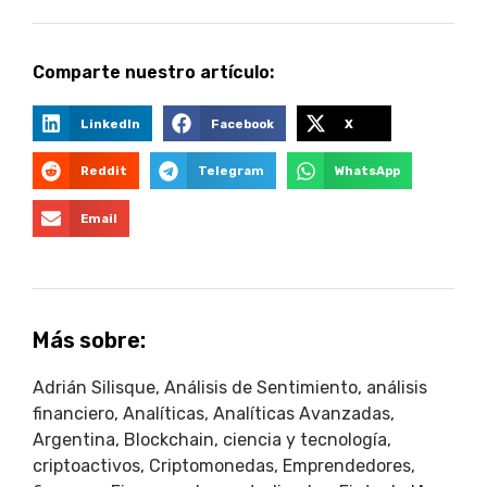
Comparte nuestro artículo:
LinkedIn
Facebook
X
Reddit
Telegram
WhatsApp
Email
Más sobre:
Adrián Silisque
,
Análisis de Sentimiento
,
análisis
financiero
,
Analíticas
,
Analíticas Avanzadas
,
Argentina
,
Blockchain
,
ciencia y tecnología
,
criptoactivos
,
Criptomonedas
,
Emprendedores
,