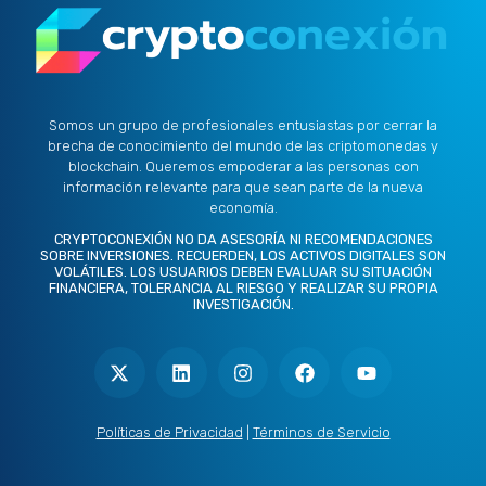
Somos un grupo de profesionales entusiastas por cerrar la
brecha de conocimiento del mundo de las criptomonedas y
blockchain. Queremos empoderar a las personas con
información relevante para que sean parte de la nueva
economía.
CRYPTOCONEXIÓN NO DA ASESORÍA NI RECOMENDACIONES
SOBRE INVERSIONES. RECUERDEN, LOS ACTIVOS DIGITALES SON
VOLÁTILES. LOS USUARIOS DEBEN EVALUAR SU SITUACIÓN
FINANCIERA, TOLERANCIA AL RIESGO Y REALIZAR SU PROPIA
INVESTIGACIÓN.
X
L
I
F
Y
-
i
n
a
o
t
n
s
c
u
w
k
t
e
t
i
e
a
b
u
t
d
g
o
b
Políticas de Privacidad
|
Términos de Servicio
t
i
r
o
e
e
n
a
k