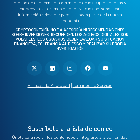
brecha de conocimiento del mundo de las criptomonedas y
blockchain. Queremos empoderar a las personas con
información relevante para que sean parte de la nueva
economía.
CRYPTOCONEXIÓN NO DA ASESORÍA NI RECOMENDACIONES
SOBRE INVERSIONES. RECUERDEN, LOS ACTIVOS DIGITALES SON
VOLÁTILES. LOS USUARIOS DEBEN EVALUAR SU SITUACIÓN
FINANCIERA, TOLERANCIA AL RIESGO Y REALIZAR SU PROPIA
INVESTIGACIÓN.
X
L
I
F
Y
-
i
n
a
o
t
n
s
c
u
w
k
t
e
t
i
e
a
b
u
t
d
g
o
b
Políticas de Privacidad
|
Términos de Servicio
t
i
r
o
e
e
n
a
k
r
m
Suscríbete a la lista de correo
Únete para recibir los contenidos e integrarte a la comunidad