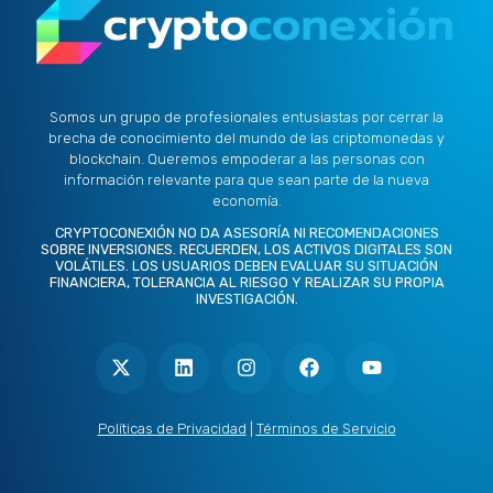
Somos un grupo de profesionales entusiastas por cerrar la
brecha de conocimiento del mundo de las criptomonedas y
blockchain. Queremos empoderar a las personas con
información relevante para que sean parte de la nueva
economía.
CRYPTOCONEXIÓN NO DA ASESORÍA NI RECOMENDACIONES
SOBRE INVERSIONES. RECUERDEN, LOS ACTIVOS DIGITALES SON
VOLÁTILES. LOS USUARIOS DEBEN EVALUAR SU SITUACIÓN
FINANCIERA, TOLERANCIA AL RIESGO Y REALIZAR SU PROPIA
INVESTIGACIÓN.
X
L
I
F
Y
-
i
n
a
o
t
n
s
c
u
w
k
t
e
t
i
e
a
b
u
t
d
g
o
b
Políticas de Privacidad
|
Términos de Servicio
t
i
r
o
e
e
n
a
k
r
m