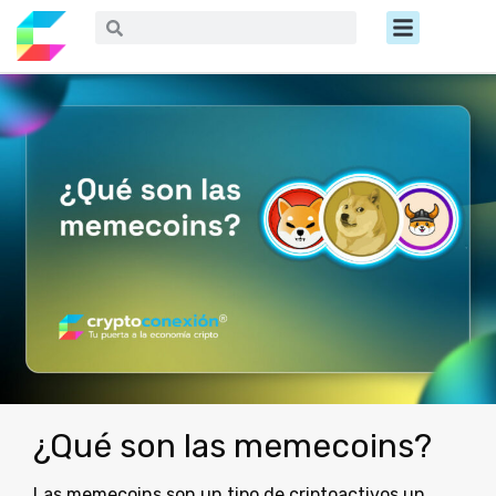
Ir
Menú
Buscar
Buscar
al
contenido
¿Qué son las memecoins?
Las memecoins son un tipo de criptoactivos un