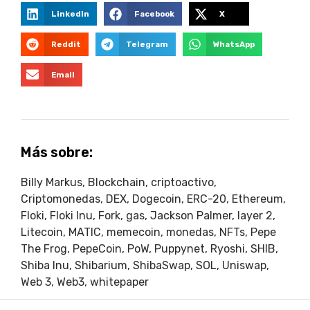
LinkedIn
Facebook
X
Reddit
Telegram
WhatsApp
Email
Más sobre:
Billy Markus
,
Blockchain
,
criptoactivo
,
Criptomonedas
,
DEX
,
Dogecoin
,
ERC-20
,
Ethereum
,
Floki
,
Floki Inu
,
Fork
,
gas
,
Jackson Palmer
,
layer 2
,
Litecoin
,
MATIC
,
memecoin
,
monedas
,
NFTs
,
Pepe
The Frog
,
PepeCoin
,
PoW
,
Puppynet
,
Ryoshi
,
SHIB
,
Shiba Inu
,
Shibarium
,
ShibaSwap
,
SOL
,
Uniswap
,
Web 3
,
Web3
,
whitepaper