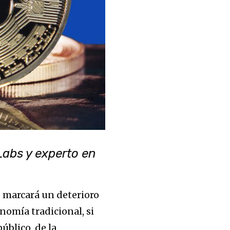
Labs y experto en
2 marcará un deterioro
onomía tradicional, si
úblico, de la