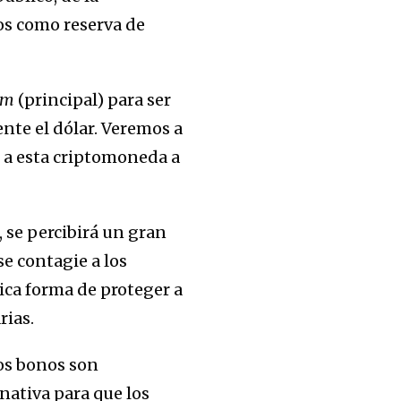
ios como reserva de
am
(principal)
para ser
ente el dólar. Veremos a
 a esta criptomoneda a
 se percibirá un gran
e contagie a los
ica forma de proteger a
rias.
tos bonos son
nativa para que los