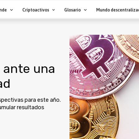
nde
Criptoactivos
Glosario
Mundo descentraliza
o ante una
ad
spectivas para este año.
umular resultados