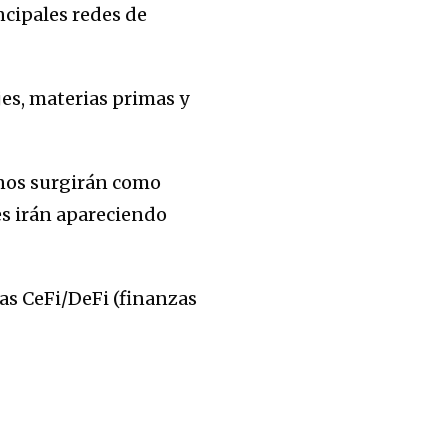
ncipales redes de
jes, materias primas y
anos surgirán como
es irán apareciendo
das CeFi/DeFi (finanzas