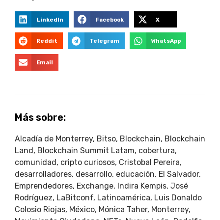
LinkedIn
Facebook
X
Reddit
Telegram
WhatsApp
Email
Más sobre:
Alcadía de Monterrey
,
Bitso
,
Blockchain
,
Blockchain
Land
,
Blockchain Summit Latam
,
cobertura
,
comunidad
,
cripto curiosos
,
Cristobal Pereira
,
desarrolladores
,
desarrollo
,
educación
,
El Salvador
,
Emprendedores
,
Exchange
,
Indira Kempis
,
José
Rodríguez
,
LaBitconf
,
Latinoamérica
,
Luis Donaldo
Colosio Riojas
,
México
,
Mónica Taher
,
Monterrey
,