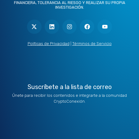
FINANCIERA, TOLERANCIA AL RIESGO Y REALIZAR SU PROPIA
INVESTIGACIÓN.
X
L
I
F
Y
-
i
n
a
o
t
n
s
c
u
w
k
t
e
t
i
e
a
b
u
t
d
g
o
b
Políticas de Privacidad
|
Términos de Servicio
t
i
r
o
e
e
n
a
k
r
m
Suscríbete a la lista de correo
Únete para recibir los contenidos e integrarte a la comunidad
CryptoConexión.