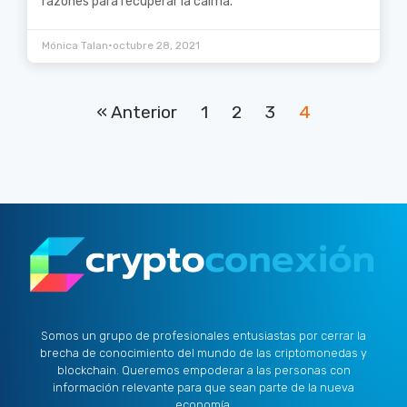
razones para recuperar la calma.
•
Mónica Talan
octubre 28, 2021
« Anterior
1
2
3
4
Somos un grupo de profesionales entusiastas por cerrar la
brecha de conocimiento del mundo de las criptomonedas y
blockchain. Queremos empoderar a las personas con
información relevante para que sean parte de la nueva
economía.