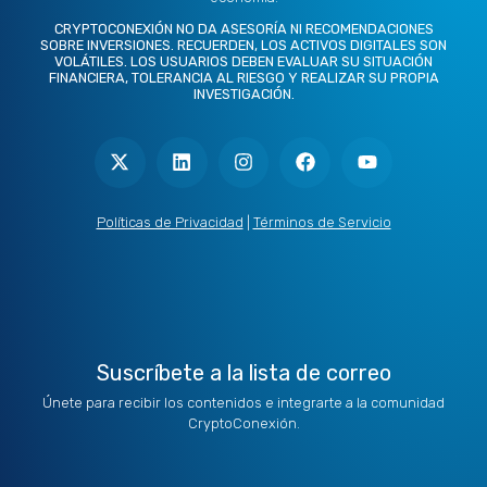
CRYPTOCONEXIÓN NO DA ASESORÍA NI RECOMENDACIONES
SOBRE INVERSIONES. RECUERDEN, LOS ACTIVOS DIGITALES SON
VOLÁTILES. LOS USUARIOS DEBEN EVALUAR SU SITUACIÓN
FINANCIERA, TOLERANCIA AL RIESGO Y REALIZAR SU PROPIA
INVESTIGACIÓN.
X
L
I
F
Y
-
i
n
a
o
t
n
s
c
u
w
k
t
e
t
i
e
a
b
u
t
d
g
o
b
Políticas de Privacidad
|
Términos de Servicio
t
i
r
o
e
e
n
a
k
r
m
Suscríbete a la lista de correo
Únete para recibir los contenidos e integrarte a la comunidad
CryptoConexión.