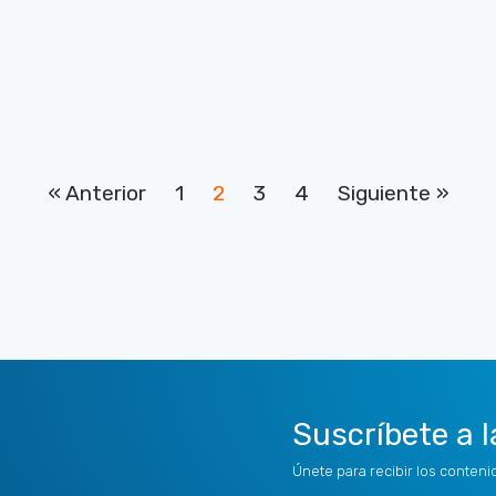
« Anterior
1
2
3
4
Siguiente »
Suscríbete a l
Únete para recibir los conten