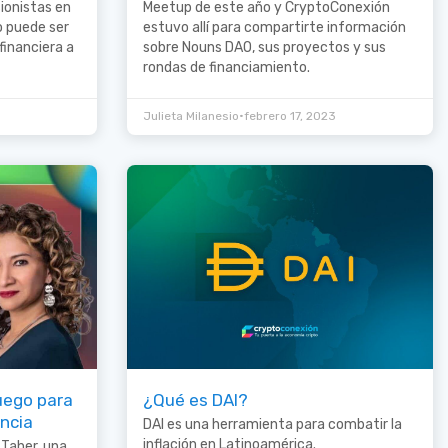
ionistas en
Meetup de este año y CryptoConexión
o puede ser
estuvo allí para compartirte información
financiera a
sobre Nouns DAO, sus proyectos y sus
rondas de financiamiento.
•
Julieta Milanesio
febrero 17, 2023
uego para
¿Qué es DAI?
encia
DAI es una herramienta para combatir la
inflación en Latinoamérica.
 Taher, una