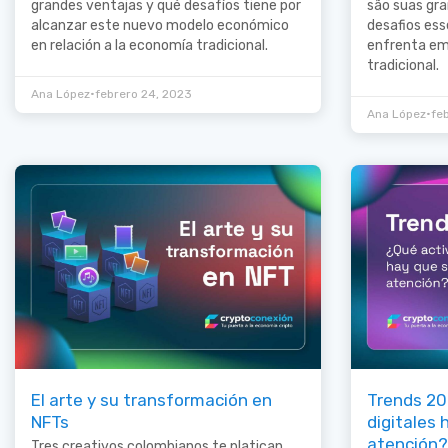
grandes ventajas y qué desafíos tiene por
são suas gr
alcanzar este nuevo modelo económico
desafios es
en relación a la economía tradicional.
enfrenta em
tradicional.
•
Ana López
febrero 24, 2023
•
Ana López
fe
El arte y su transformación en
Trends 20
NFTs
digitales 
atención?
Tres creativos colombianos te platican