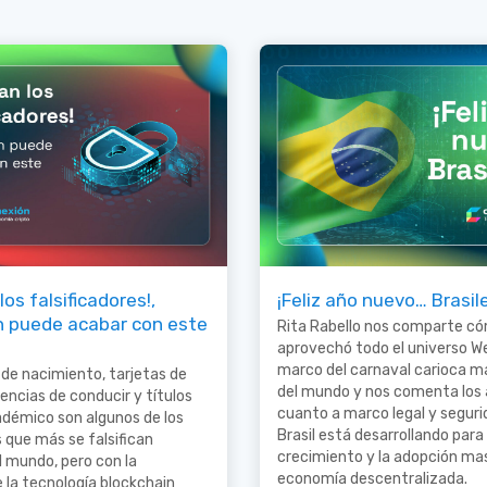
los falsificadores!,
¡Feliz año nuevo… Brasil
n puede acabar con este
Rita Rabello nos comparte c
aprovechó todo el universo W
marco del carnaval carioca 
 de nacimiento, tarjetas de
del mundo y nos comenta los
cencias de conducir y títulos
cuanto a marco legal y segur
adémico son algunos de los
Brasil está desarrollando para
que más se falsifican
crecimiento y la adopción mas
l mundo, pero con la
economía descentralizada.
e la tecnología blockchain