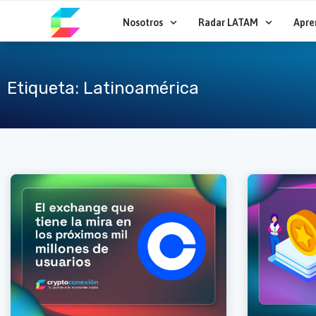
Ir
al
Nosotros
Radar LATAM
Apre
contenido
Etiqueta: Latinoamérica