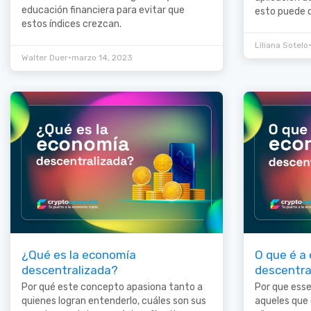
educación financiera para evitar que
esto puede 
estos índices crezcan.
Liliana Sotelo
•
Walter Duer
marzo 14, 2023
¿Qué es la economía
O que é a
descentralizada?
descentra
Por qué este concepto apasiona tanto a
Por que ess
quienes logran entenderlo, cuáles son sus
aqueles que