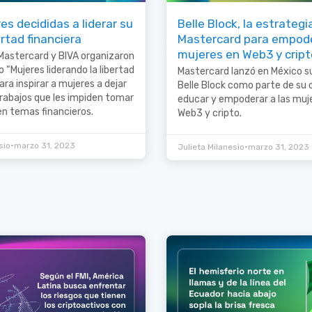
s decididas a liderar su
Belle Block, la estrategi
ertad financiera
Mastercard para empode
mujeres en Web3 y cript
, Mastercard y BIVA organizaron
o “Mujeres liderando la libertad
Mastercard lanzó en México su
ara inspirar a mujeres a dejar
Belle Block como parte de su 
trabajos que les impiden tomar
educar y empoderar a las muj
 en temas financieros.
Web3 y cripto.
•
sio
marzo 31, 2023
•
Julieta Milanesio
marzo 31, 2023