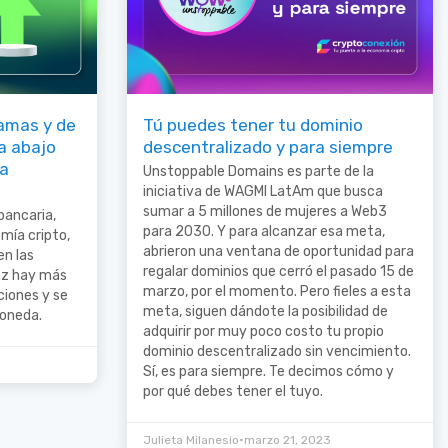
lamas y de
Tú puedes tener tu dominio
ia abajo
descentralizado y para siempre
la
Unstoppable Domains es parte de la
iniciativa de WAGMI LatAm que busca
sumar a 5 millones de mujeres a Web3
bancaria,
para 2030. Y para alcanzar esa meta,
omía cripto,
abrieron una ventana de oportunidad para
en las
regalar dominios que cerró el pasado 15 de
ez hay más
marzo, por el momento. Pero fieles a esta
ciones y se
meta, siguen dándote la posibilidad de
moneda.
adquirir por muy poco costo tu propio
dominio descentralizado sin vencimiento.
Sí, es para siempre. Te decimos cómo y
por qué debes tener el tuyo.
•
Julieta Milanesio
marzo 21, 2023