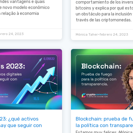
andes vantagens e quais
comportamiento de los invers
se novo modelo econômico
bitcoins y explica por qué est
 relação à economia
un obstáculo para la inclusión 
través de las criptomonedas.
brero 24, 2023
•
Mónica Taher
febrero 24, 2023
23: ¿qué activos
Blockchain: prueba de f
hay que seguir con
la política con transpar
Estamos muy felices: ¡Mónica