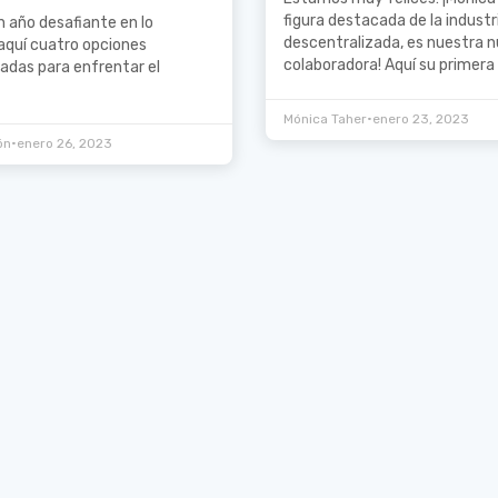
figura destacada de la industr
 año desafiante en lo
descentralizada, es nuestra 
aquí cuatro opciones
colaboradora! Aquí su primera
adas para enfrentar el
•
Mónica Taher
enero 23, 2023
•
ón
enero 26, 2023