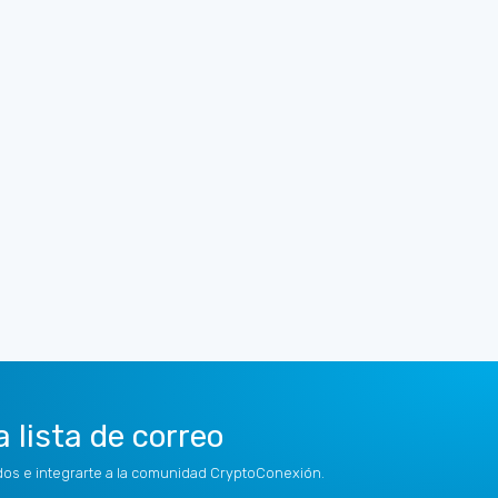
a lista de correo
idos e integrarte a la comunidad CryptoConexión.