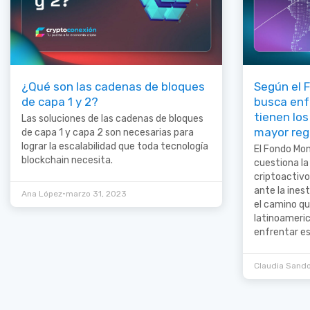
¿Qué son las cadenas de bloques
Según el F
de capa 1 y 2?
busca enf
tienen los
Las soluciones de las cadenas de bloques
mayor reg
de capa 1 y capa 2 son necesarias para
lograr la escalabilidad que toda tecnología
El Fondo Mon
blockchain necesita.
cuestiona la
criptoactivo
ante la ines
•
Ana López
marzo 31, 2023
el camino qu
latinoameri
enfrentar es
Claudia Sand