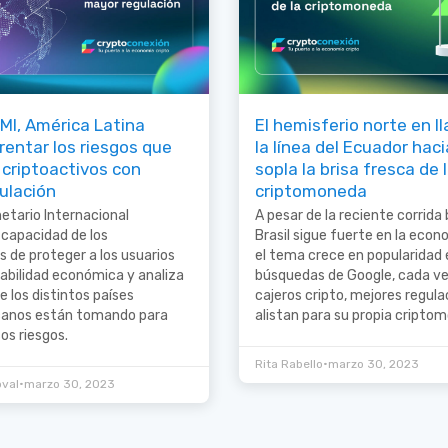
MI, América Latina
El hemisferio norte en l
rentar los riesgos que
la línea del Ecuador hac
 criptoactivos con
sopla la brisa fresca de 
ulación
criptomoneda
etario Internacional
A pesar de la reciente corrida 
 capacidad de los
Brasil sigue fuerte en la econ
s de proteger a los usuarios
el tema crece en popularidad 
tabilidad económica y analiza
búsquedas de Google, cada v
e los distintos países
cajeros cripto, mejores regula
canos están tomando para
alistan para su propia cripto
os riesgos.
•
Rita Rabello
marzo 30, 2023
•
oval
marzo 30, 2023