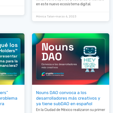
en este nuevo ecosistema digital.
•
Mónica Talan
marzo 6, 2023
ders”
Nouns DAO convoca a los
problema
desarrolladores más creativos y
era
ya tiene subDAO en español
En la Ciudad de México realizaron su primer