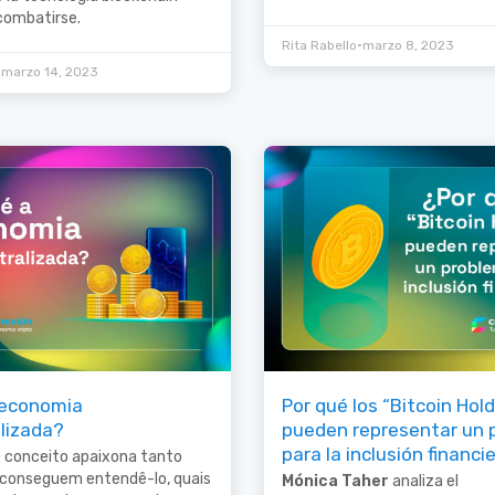
combatirse.
•
Rita Rabello
marzo 8, 2023
•
marzo 14, 2023
 economia
Por qué los “Bitcoin Hol
lizada?
pueden representar un 
para la inclusión financi
e conceito apaixona tanto
 conseguem entendê-lo, quais
Mónica Taher
analiza el