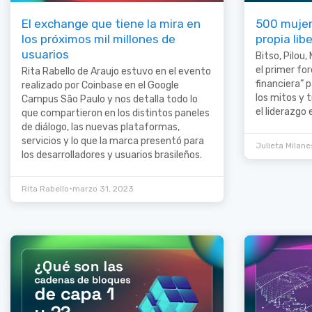
El exchange que tiene la mira en
500 mujere
los próximos mil millones de
propia lib
usuarios
Bitso, Pilou
el primer for
Rita Rabello de Araujo estuvo en el evento
financiera” p
realizado por Coinbase en el Google
los mitos y 
Campus São Paulo y nos detalla todo lo
el liderazgo
que compartieron en los distintos paneles
de diálogo, las nuevas plataformas,
servicios y lo que la marca presentó para
Julieta Milane
los desarrolladores y usuarios brasileños.
•
Rita Rabello
marzo 31, 2023