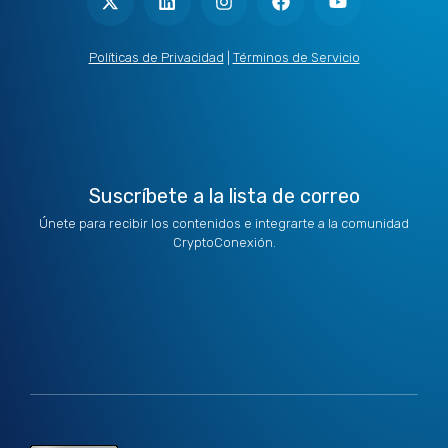
t
n
s
c
u
w
k
t
e
t
i
e
a
b
u
t
d
g
o
b
Políticas de Privacidad
|
Términos de Servicio
t
i
r
o
e
e
n
a
k
r
m
Suscríbete a la lista de correo
Únete para recibir los contenidos e integrarte a la comunidad
CryptoConexión.