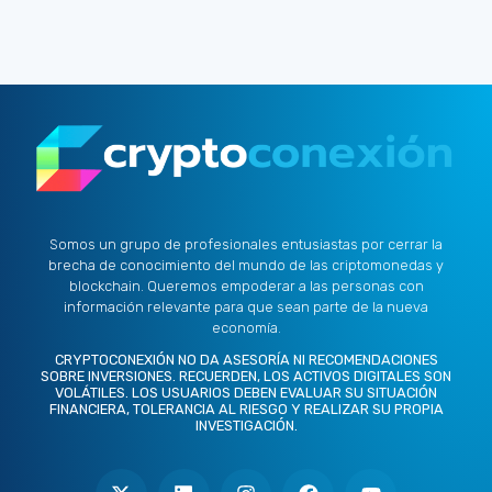
Somos un grupo de profesionales entusiastas por cerrar la
brecha de conocimiento del mundo de las criptomonedas y
blockchain. Queremos empoderar a las personas con
información relevante para que sean parte de la nueva
economía.
CRYPTOCONEXIÓN NO DA ASESORÍA NI RECOMENDACIONES
SOBRE INVERSIONES. RECUERDEN, LOS ACTIVOS DIGITALES SON
VOLÁTILES. LOS USUARIOS DEBEN EVALUAR SU SITUACIÓN
FINANCIERA, TOLERANCIA AL RIESGO Y REALIZAR SU PROPIA
INVESTIGACIÓN.
X
L
I
F
Y
-
i
n
a
o