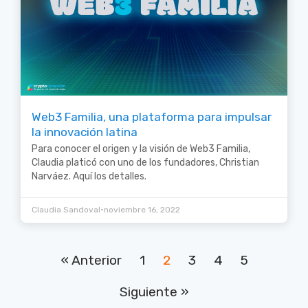
Web3 Familia, una plataforma para impulsar
la innovación latina
Para conocer el origen y la visión de Web3 Familia,
Claudia platicó con uno de los fundadores, Christian
Narváez. Aquí los detalles.
•
Claudia Sandoval
noviembre 16, 2022
« Anterior
1
2
3
4
5
Siguiente »