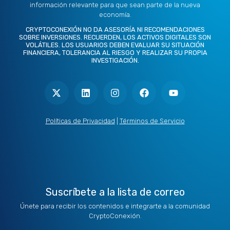
información relevante para que sean parte de la nueva
economía.
CRYPTOCONEXIÓN NO DA ASESORÍA NI RECOMENDACIONES
SOBRE INVERSIONES. RECUERDEN, LOS ACTIVOS DIGITALES SON
VOLÁTILES. LOS USUARIOS DEBEN EVALUAR SU SITUACIÓN
FINANCIERA, TOLERANCIA AL RIESGO Y REALIZAR SU PROPIA
INVESTIGACIÓN.
X
L
I
F
Y
-
i
n
a
o
t
n
s
c
u
w
k
t
e
t
i
e
a
b
u
t
d
g
o
b
Políticas de Privacidad
|
Términos de Servicio
t
i
r
o
e
e
n
a
k
r
m
Suscríbete a la lista de correo
Únete para recibir los contenidos e integrarte a la comunidad
CryptoConexión.