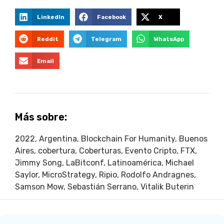
LinkedIn
Facebook
X
Reddit
Telegram
WhatsApp
Email
Más sobre:
2022
,
Argentina
,
Blockchain For Humanity
,
Buenos
Aires
,
cobertura
,
Coberturas
,
Evento Cripto
,
FTX
,
Jimmy Song
,
LaBitconf
,
Latinoamérica
,
Michael
Saylor
,
MicroStrategy
,
Ripio
,
Rodolfo Andragnes
,
Samson Mow
,
Sebastián Serrano
,
Vitalik Buterin