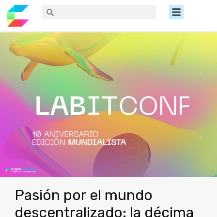
Ir
Menú
Buscar
Buscar
al
contenido
Pasión por el mundo
descentralizado: la décima